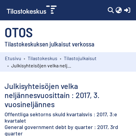
(c
OTOS
Tilastokeskuksen julkaisut verkossa
Etusivu
Tilastokeskus
Tilastojulkaisut
Kokoelmat
Julkisyhteisöjen velka neljännesvuosittain : 2017, 3. vuosineljännes
Selaa
Julkisyhteisöjen velka
neljännesvuosittain : 2017, 3.
vuosineljännes
Offentliga sektorns skuld kvartalsvis : 2017, 3:e
kvartalet
General government debt by quarter : 2017, 3rd
quarter