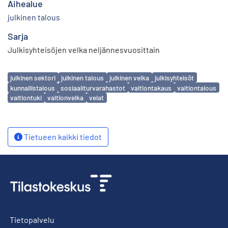
Aihealue
julkinen talous
Sarja
Julkisyhteisöjen velka neljännesvuosittain
Avainsanat
julkinen sektori
julkinen talous
julkinen velka
julkisyhteisöt
kunnallistalous
sosiaaliturvarahastot
valtiontakaus
valtiontalous
valtiontuki
valtionvelka
velat
Tietueen kaikki tiedot
Tietopalvelu