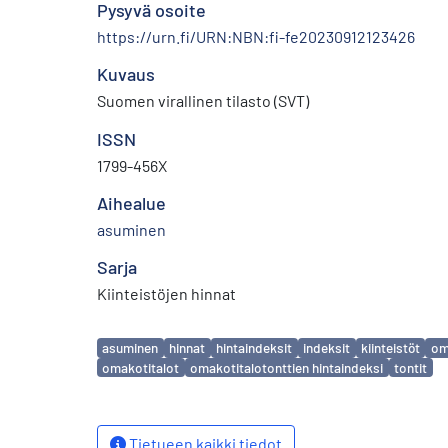
Pysyvä osoite
https://urn.fi/URN:NBN:fi-fe20230912123426
Kuvaus
Suomen virallinen tilasto (SVT)
ISSN
1799-456X
Aihealue
asuminen
Sarja
Kiinteistöjen hinnat
Avainsanat
asuminen
hinnat
hintaindeksit
indeksit
kiinteistöt
om
omakotitalot
omakotitalotonttien hintaindeksi
tontit
Tietueen kaikki tiedot