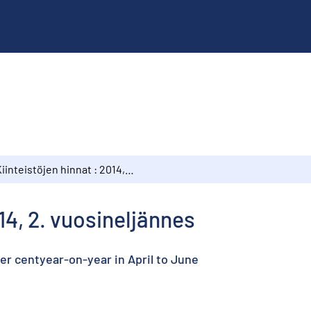
Kiinteistöjen hinnat : 2014, 2. vuosineljännes
014, 2. vuosineljännes
per centyear-on-year in April to June