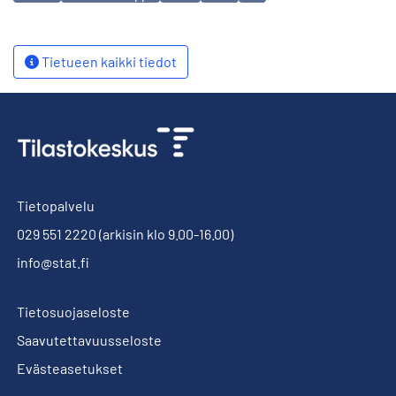
Tietueen kaikki tiedot
Tietopalvelu
029 551 2220
(arkisin klo 9.00-16.00)
info@stat.fi
Tietosuojaseloste
Saavutettavuusseloste
Evästeasetukset