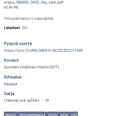
xtavu_189900_1900_dig_swe.pdf
50.84 MB
This publication is copyrighted.
Lataukset
221
Pysyvä osoite
https://urn.fi/URN:NBN:fi-fe2023013117465
Kuvaus
Suomen virallinen tilasto (SVT)
Aihealue
kauppa
Sarja
1 Handel och sjöfart
|
19
Avainsanat
tilastot
ulkomaankauppa
tuonti
vienti
tulli