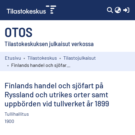
(c
OTOS
Tilastokeskuksen julkaisut verkossa
Etusivu
Tilastokeskus
Tilastojulkaisut
Kokoelmat
Finlands handel och sjöfart på Ryssland och utrikes orter samt uppbörden vid tullverket år 1899
Selaa
Finlands handel och sjöfart på
Ryssland och utrikes orter samt
uppbörden vid tullverket år 1899
Tullihallitus
1900