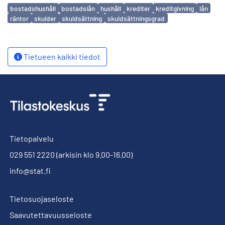
Avainsanat
bostadshushåll
bostadslån
hushåll
krediter
kreditgivning
lån
räntor
skulder
skuldsättning
skuldsättningsgrad
Tietueen kaikki tiedot
Tietopalvelu
029 551 2220
(arkisin klo 9.00-16.00)
info@stat.fi
Tietosuojaseloste
Saavutettavuusseloste