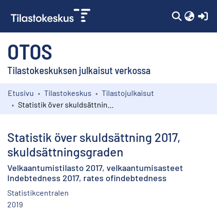
(c
OTOS
Tilastokeskuksen julkaisut verkossa
Etusivu
Tilastokeskus
Tilastojulkaisut
Kokoelmat
Statistik över skuldsättning 2017, skuldsättningsgraden
Selaa
Statistik över skuldsättning 2017,
skuldsättningsgraden
Velkaantumistilasto 2017, velkaantumisasteet
Indebtedness 2017, rates ofindebtedness
Statistikcentralen
2019