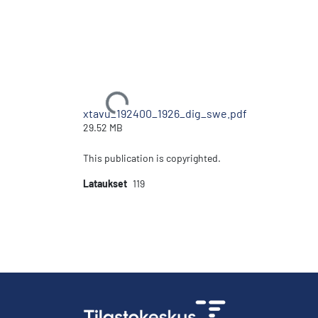
Ladataan...
xtavu_192400_1926_dig_swe.pdf
29.52 MB
This publication is copyrighted.
Lataukset
119