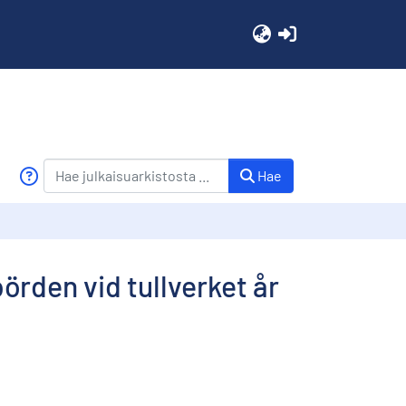
(current)
Hae
örden vid tullverket år