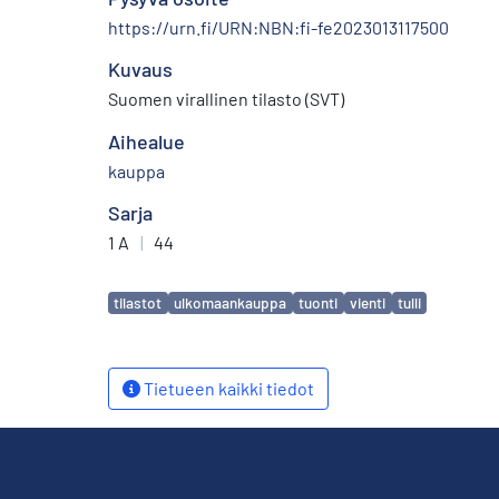
https://urn.fi/URN:NBN:fi-fe2023013117500
Kuvaus
Suomen virallinen tilasto (SVT)
Aihealue
kauppa
Sarja
1 A
|
44
Avainsanat
tilastot
ulkomaankauppa
tuonti
vienti
tulli
Tietueen kaikki tiedot