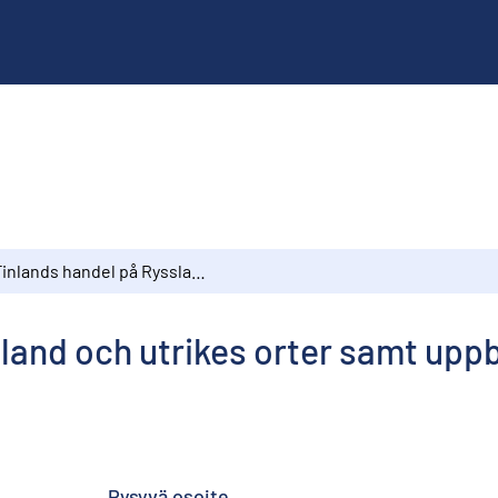
Finlands handel på Ryssland och utrikes orter samt uppbörden vid tullverket år 1924
land och utrikes orter samt uppb
Pysyvä osoite