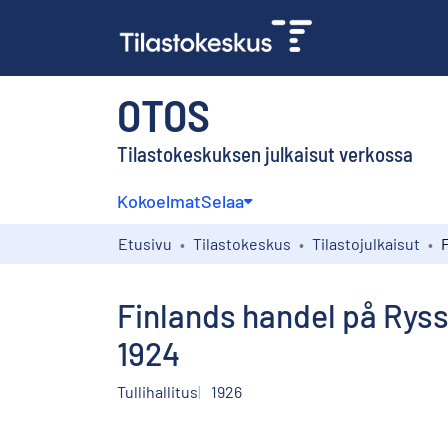
OTOS
Tilastokeskuksen julkaisut verkossa
Kokoelmat
Selaa
Etusivu
Tilastokeskus
Tilastojulkaisut
Finlands handel på Ryss
1924
Tullihallitus
1926