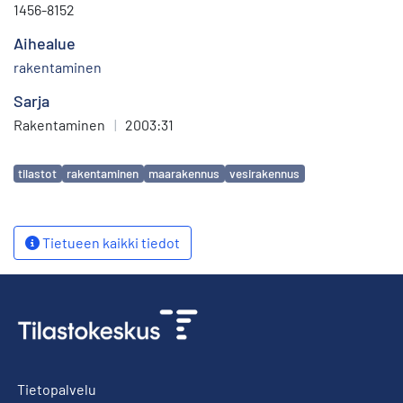
1456-8152
Aihealue
rakentaminen
Sarja
Rakentaminen
|
2003:31
Avainsanat
tilastot
rakentaminen
maarakennus
vesirakennus
Tietueen kaikki tiedot
Tietopalvelu