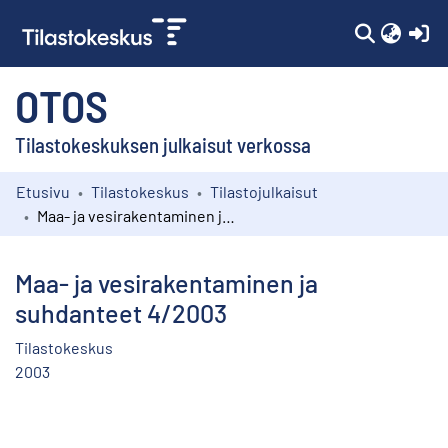
(c
OTOS
Tilastokeskuksen julkaisut verkossa
Etusivu
Tilastokeskus
Tilastojulkaisut
Kokoelmat
Maa- ja vesirakentaminen ja suhdanteet 4/2003
Selaa
Maa- ja vesirakentaminen ja
suhdanteet 4/2003
Tilastokeskus
2003