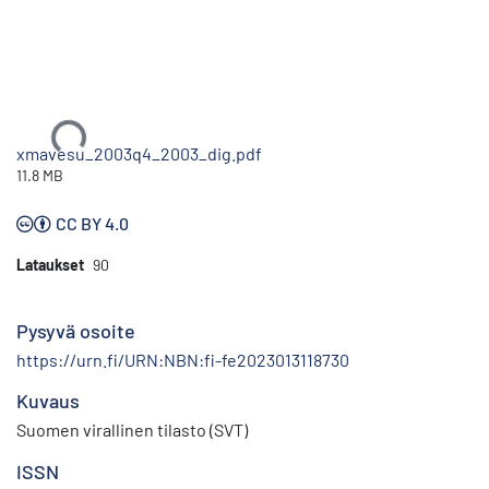
Ladataan...
xmavesu_2003q4_2003_dig.pdf
11.8 MB
CC BY 4.0
Lataukset
90
Pysyvä osoite
https://urn.fi/URN:NBN:fi-fe2023013118730
Kuvaus
Suomen virallinen tilasto (SVT)
ISSN