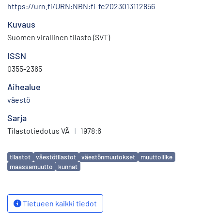
https://urn.fi/URN:NBN:fi-fe2023013112856
Kuvaus
Suomen virallinen tilasto (SVT)
ISSN
0355-2365
Aihealue
väestö
Sarja
Tilastotiedotus VÄ
|
1978:6
Avainsanat
tilastot
väestötilastot
väestönmuutokset
muuttoliike
maassamuutto
kunnat
Tietueen kaikki tiedot