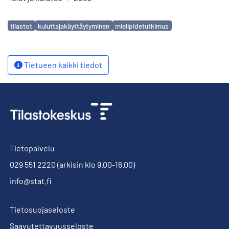
Avainsanat
tilastot
kuluttajakäyttäytyminen
mielipidetutkimus
Tietueen kaikki tiedot
Tietopalvelu
029 551 2220
(arkisin klo 9.00-16.00)
info@stat.fi
Tietosuojaseloste
Saavutettavuusseloste