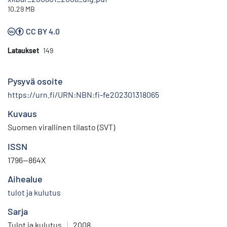
10.29 MB
CC BY 4.0
Lataukset
149
Pysyvä osoite
https://urn.fi/URN:NBN:fi-fe202301318065
Kuvaus
Suomen virallinen tilasto (SVT)
ISSN
1796—864X
Aihealue
tulot ja kulutus
Sarja
Tulot ja kulutus
|
2008