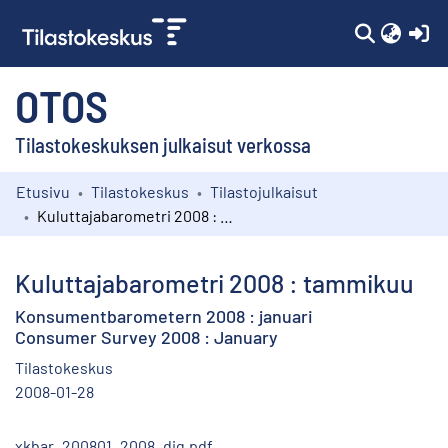
(c
OTOS
Tilastokeskuksen julkaisut verkossa
Etusivu
Tilastokeskus
Tilastojulkaisut
Kokoelmat
Kuluttajabarometri 2008 : tammikuu
Selaa
Kuluttajabarometri 2008 : tammikuu
Konsumentbarometern 2008 : januari
Consumer Survey 2008 : January
Tilastokeskus
2008-01-28
xkbar_200801_2008_dig.pdf