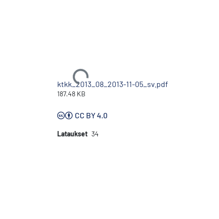
Ladataan...
ktkk_2013_08_2013-11-05_sv.pdf
187.48 KB
CC BY 4.0
Lataukset
34