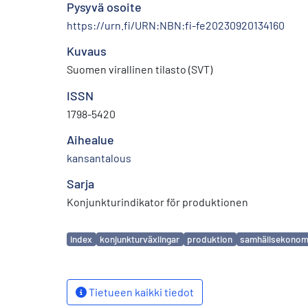
Pysyvä osoite
https://urn.fi/URN:NBN:fi-fe20230920134160
Kuvaus
Suomen virallinen tilasto (SVT)
ISSN
1798-5420
Aihealue
kansantalous
Sarja
Konjunkturindikator för produktionen
Avainsanat
index
konjunkturväxlingar
produktion
samhällsekonom
Tietueen kaikki tiedot