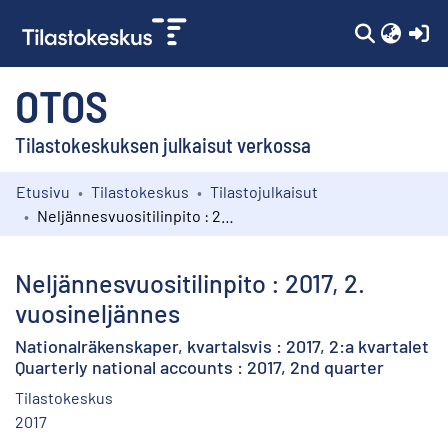
(c
OTOS
Tilastokeskuksen julkaisut verkossa
Etusivu
Tilastokeskus
Tilastojulkaisut
Kokoelmat
Neljännesvuositilinpito : 2017, 2. vuosineljännes
Selaa
Neljännesvuositilinpito : 2017, 2.
vuosineljännes
Nationalräkenskaper, kvartalsvis : 2017, 2:a kvartalet
Quarterly national accounts : 2017, 2nd quarter
Tilastokeskus
2017