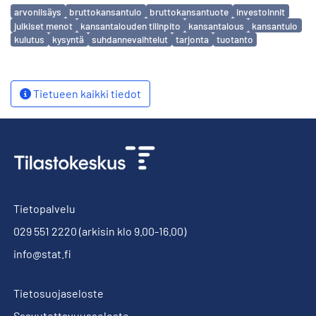
Avainsanat
arvonlisäys
bruttokansantulo
bruttokansantuote
investoinnit
julkiset menot
kansantalouden tilinpito
kansantalous
kansantulo
kulutus
kysyntä
suhdannevaihtelut
tarjonta
tuotanto
Tietueen kaikki tiedot
Tietopalvelu
029 551 2220
(arkisin klo 9.00-16.00)
info@stat.fi
Tietosuojaseloste
Saavutettavuusseloste