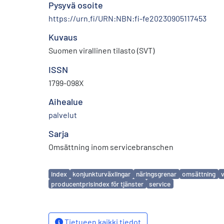
Pysyvä osoite
https://urn.fi/URN:NBN:fi-fe20230905117453
Kuvaus
Suomen virallinen tilasto (SVT)
ISSN
1799-098X
Aihealue
palvelut
Sarja
Omsättning inom servicebranschen
Avainsanat
index
konjunkturväxlingar
näringsgrenar
omsättning
producentprisindex för tjänster
service
Tietueen kaikki tiedot