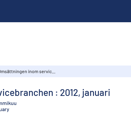
Omsättningen inom servicebranchen : 2012, januari
icebranchen : 2012, januari
tammikuu
nuary