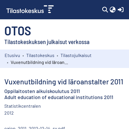
(c
OTOS
Tilastokeskuksen julkaisut verkossa
Etusivu
Tilastokeskus
Tilastojulkaisut
Kokoelmat
Vuxenutbildning vid läroanstalter 2011
Selaa
Vuxenutbildning vid läroanstalter 2011
Oppilaitosten aikuiskoulutus 2011
Adult education of educational institutions 2011
Statistikcentralen
2012
oaiop_2011_2012-12-14_sv.pdf