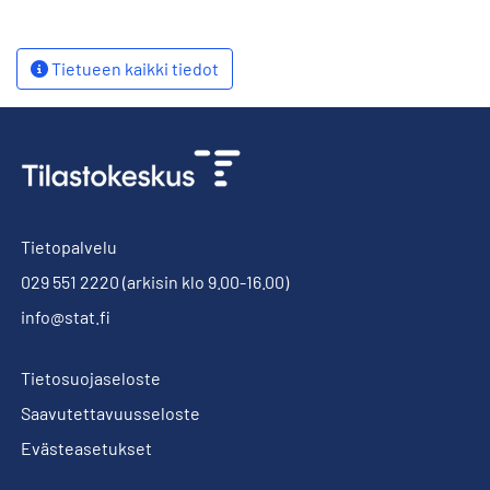
Tietueen kaikki tiedot
Tietopalvelu
029 551 2220
(arkisin klo 9.00-16.00)
info@stat.fi
Tietosuojaseloste
Saavutettavuusseloste
Evästeasetukset