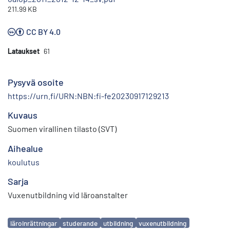
211.99 KB
CC BY 4.0
Lataukset
61
Pysyvä osoite
https://urn.fi/URN:NBN:fi-fe20230917129213
Kuvaus
Suomen virallinen tilasto (SVT)
Aihealue
koulutus
Sarja
Vuxenutbildning vid läroanstalter
Avainsanat
läroinrättningar
studerande
utbildning
vuxenutbildning