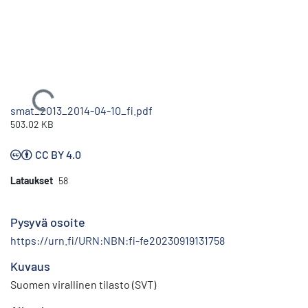
Ladataan...
smat_2013_2014-04-10_fi.pdf
503.02 KB
CC BY 4.0
Lataukset
58
Pysyvä osoite
https://urn.fi/URN:NBN:fi-fe20230919131758
Kuvaus
Suomen virallinen tilasto (SVT)