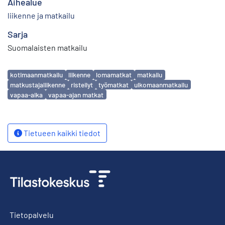
Aihealue
liikenne ja matkailu
Sarja
Suomalaisten matkailu
Avainsanat
kotimaanmatkailu
liikenne
lomamatkat
matkailu
matkustajaliikenne
risteilyt
työmatkat
ulkomaanmatkailu
vapaa-aika
vapaa-ajan matkat
Tietueen kaikki tiedot
Tietopalvelu