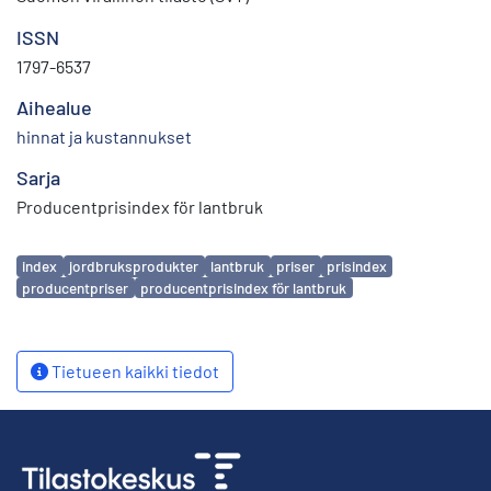
ISSN
1797-6537
Aihealue
hinnat ja kustannukset
Sarja
Producentprisindex för lantbruk
Avainsanat
index
jordbruksprodukter
lantbruk
priser
prisindex
producentpriser
producentprisindex för lantbruk
Tietueen kaikki tiedot