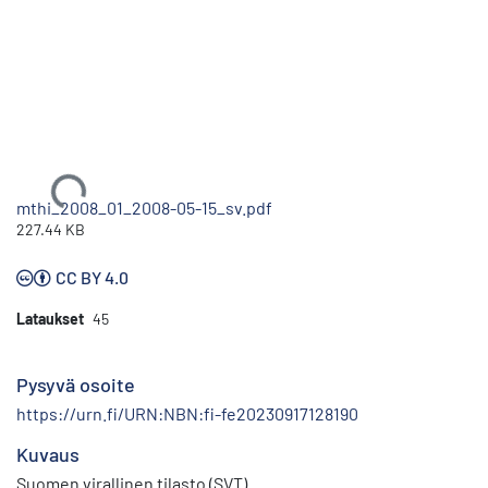
Ladataan...
mthi_2008_01_2008-05-15_sv.pdf
227.44 KB
CC BY 4.0
Lataukset
45
Pysyvä osoite
https://urn.fi/URN:NBN:fi-fe20230917128190
Kuvaus
Suomen virallinen tilasto (SVT)