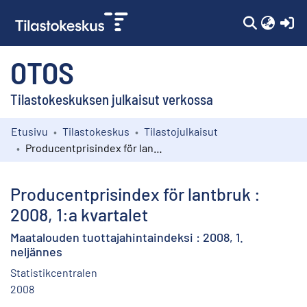
(c
OTOS
Tilastokeskuksen julkaisut verkossa
Etusivu
Tilastokeskus
Tilastojulkaisut
Kokoelmat
Producentprisindex för lantbruk : 2008, 1:a kvartalet
Selaa
Producentprisindex för lantbruk :
2008, 1:a kvartalet
Maatalouden tuottajahintaindeksi : 2008, 1.
neljännes
Statistikcentralen
2008