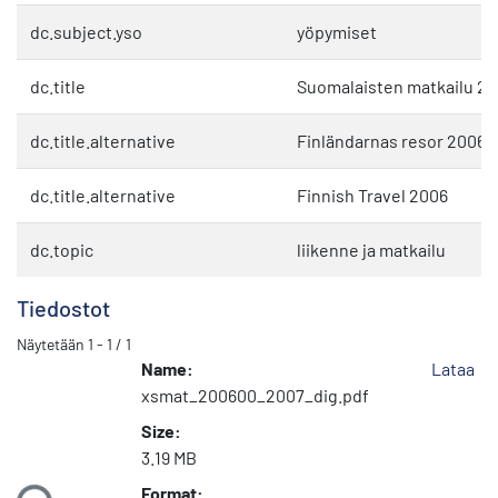
dc.subject.yso
yöpymiset
dc.title
Suomalaisten matkailu 2
dc.title.alternative
Finländarnas resor 2006
dc.title.alternative
Finnish Travel 2006
dc.topic
liikenne ja matkailu
Tiedostot
Näytetään
1 - 1 / 1
Name:
Lataa
xsmat_200600_2007_dig.pdf
Size:
3.19 MB
taan...
Format: