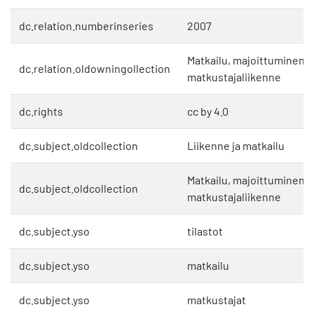
dc.relation.numberinseries
2007
Matkailu, majoittuminen j
dc.relation.oldowningollection
matkustajaliikenne
dc.rights
cc by 4.0
dc.subject.oldcollection
Liikenne ja matkailu
Matkailu, majoittuminen j
dc.subject.oldcollection
matkustajaliikenne
dc.subject.yso
tilastot
dc.subject.yso
matkailu
dc.subject.yso
matkustajat