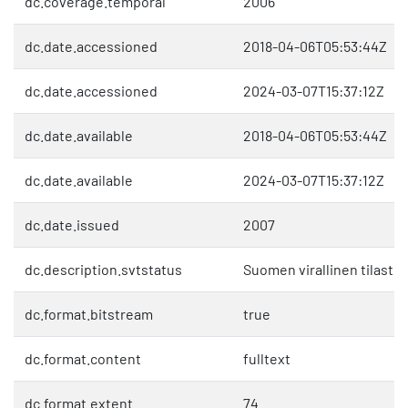
dc.coverage.temporal
2006
dc.date.accessioned
2018-04-06T05:53:44Z
dc.date.accessioned
2024-03-07T15:37:12Z
dc.date.available
2018-04-06T05:53:44Z
dc.date.available
2024-03-07T15:37:12Z
dc.date.issued
2007
dc.description.svtstatus
Suomen virallinen tilasto 
dc.format.bitstream
true
dc.format.content
fulltext
dc.format.extent
74