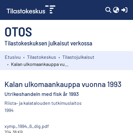
(c
OTOS
Tilastokeskuksen julkaisut verkossa
Etusivu
Tilastokeskus
Tilastojulkaisut
Kokoelmat
Kalan ulkomaankauppa vuonna 1993
Selaa
Kalan ulkomaankauppa vuonna 1993
Utrikeshandeln med fisk år 1993
Riista- ja kalatalouden tutkimuslaitos
1994
xymp_1994_6_dig.pdf
704.38 KB