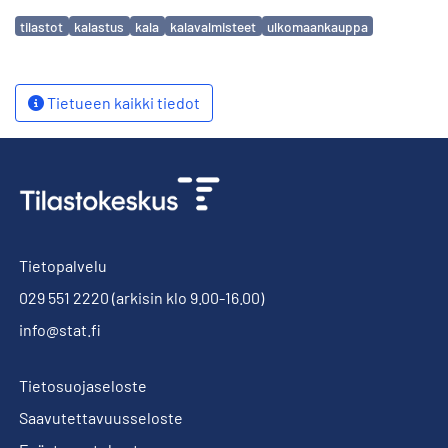
Avainsanat
tilastot
kalastus
kala
kalavalmisteet
ulkomaankauppa
Tietueen kaikki tiedot
Tietopalvelu
029 551 2220
(arkisin klo 9.00-16.00)
info@stat.fi
Tietosuojaseloste
Saavutettavuusseloste