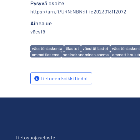
Pysyvä osoite
https://urn.fi/URN:NBN:fi-fe2023013112072
Aihealue
väestö
Avainsanat
väestönlaskenta
tilastot
väestötilastot
väestönlasken
ammattiasema
sosioekonominen asema
ammattikoulut
Tietueen kaikki tiedot
Tietosuojaseloste