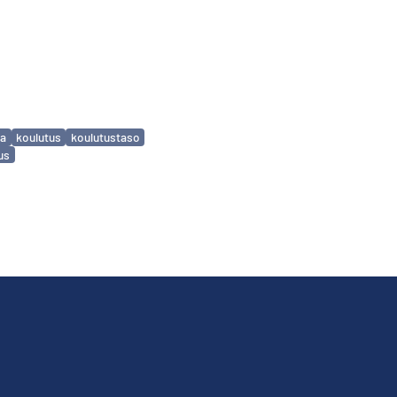
ta
koulutus
koulutustaso
us