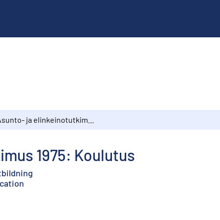
Asunto- ja elinkeinotutkimus 1975: Koulutus
kimus 1975: Koulutus
tbildning
cation