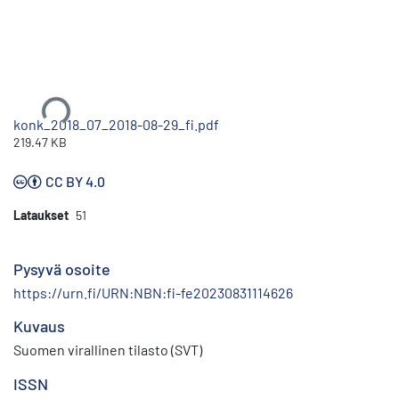
Ladataan...
konk_2018_07_2018-08-29_fi.pdf
219.47 KB
CC BY 4.0
Lataukset
51
Pysyvä osoite
https://urn.fi/URN:NBN:fi-fe20230831114626
Kuvaus
Suomen virallinen tilasto (SVT)
ISSN