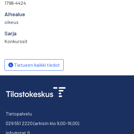
1798-4424
Aihealue
oikeus
Sarja
Konkurssit
Tietueen kaikki tiedot
Tietopalvelu
029 551 2220
(arkisin klo 9.00-16.00)
info@stat.fi