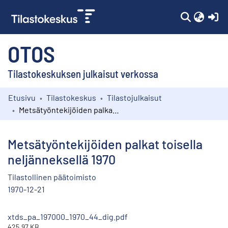
(c
OTOS
Tilastokeskuksen julkaisut verkossa
Etusivu
Tilastokeskus
Tilastojulkaisut
Kokoelmat
Metsätyöntekijöiden palkat toisella neljänneksellä 1970
Selaa
Metsätyöntekijöiden palkat toisella
neljänneksellä 1970
Tilastollinen päätoimisto
1970-12-21
xtds_pa_197000_1970_44_dig.pdf
425.97 KB