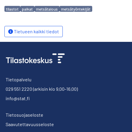
Avainsanat
tilastot
palkat
metsätalous
metsätyöntekijät
Tietueen kaikki tiedot
Tietopalvelu
029 551 2220
(arkisin klo 9.00-16.00)
info@stat.fi
Tietosuojaseloste
Saavutettavuusseloste