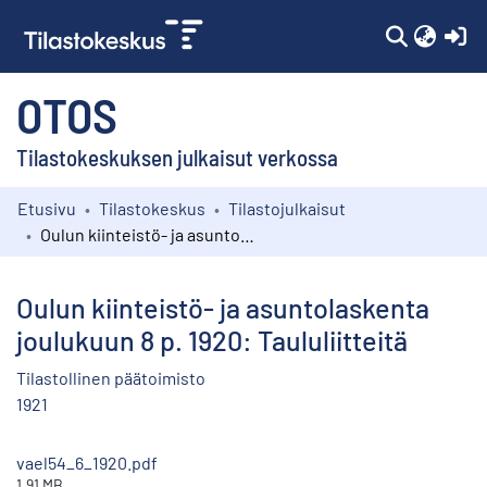
(c
OTOS
Tilastokeskuksen julkaisut verkossa
Etusivu
Tilastokeskus
Tilastojulkaisut
Kokoelmat
Oulun kiinteistö- ja asuntolaskenta joulukuun 8 p. 1920: Taululiitteitä
Selaa
Oulun kiinteistö- ja asuntolaskenta
joulukuun 8 p. 1920: Taululiitteitä
Tilastollinen päätoimisto
1921
vael54_6_1920.pdf
1.91 MB