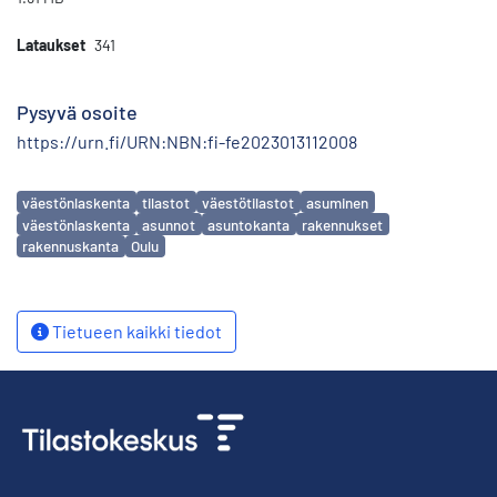
Lataukset
341
Pysyvä osoite
https://urn.fi/URN:NBN:fi-fe2023013112008
Avainsanat
väestönlaskenta
tilastot
väestötilastot
asuminen
väestönlaskenta
asunnot
asuntokanta
rakennukset
rakennuskanta
Oulu
Tietueen kaikki tiedot