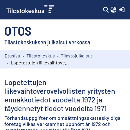
(c
OTOS
Tilastokeskuksen julkaisut verkossa
Etusivu
Tilastokeskus
Tilastojulkaisut
Kokoelmat
Lopetettujen liikevaihtoverovelvollisten yritysten ennakkotiedot vuodelta 1972 ja täydennetyt tiedot vuodelta 1971
Selaa
Lopetettujen
liikevaihtoverovelvollisten yritysten
ennakkotiedot vuodelta 1972 ja
täydennetyt tiedot vuodelta 1971
Förhandsuppgifter om omsättningsskatteskyldiga
företag vilkas verksamhet upphört år 1972 och