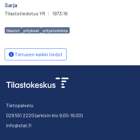
Sarja
Tilastotiedotus YR
|
1973:16
Avainsanat
tilastot
yritykset
yritystoiminta
Tietueen kaikki tiedot
Tietopalvelu
029 551 2220
(arkisin klo 9.00-16.00)
info@stat.fi