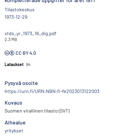
kompletterade uppgifter för året 1971
Tilastokeskus
1973-12-29
xtds_yr_1973_16_dig.pdf
2.3 MB
CC BY 4.0
Lataukset
94
Pysyvä osoite
https://urn.fi/URN:NBN:fi-fe2023013122003
Kuvaus
Suomen virallinen tilasto (SVT)
Aihealue
yritykset