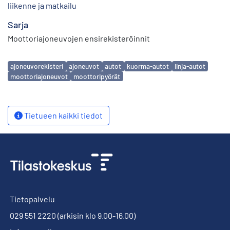
liikenne ja matkailu
Sarja
Moottoriajoneuvojen ensirekisteröinnit
Avainsanat
ajoneuvorekisteri
ajoneuvot
autot
kuorma-autot
linja-autot
moottoriajoneuvot
moottoripyörät
Tietueen kaikki tiedot
Tietopalvelu
029 551 2220
(arkisin klo 9.00-16.00)