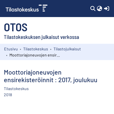
(c
OTOS
Tilastokeskuksen julkaisut verkossa
Etusivu
Tilastokeskus
Tilastojulkaisut
Kokoelmat
Moottoriajoneuvojen ensirekisteröinnit : 2017, joulukuu
Selaa
Moottoriajoneuvojen
ensirekisteröinnit : 2017, joulukuu
Tilastokeskus
2018