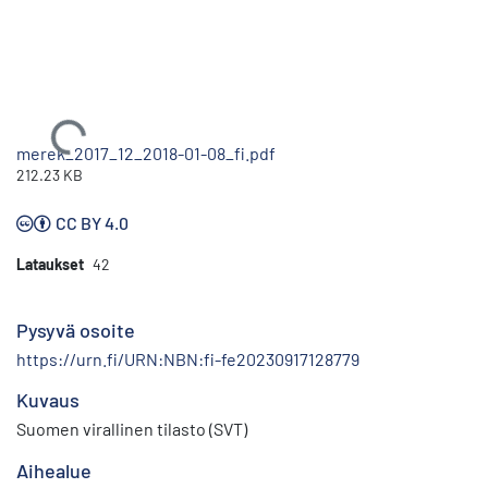
Ladataan...
merek_2017_12_2018-01-08_fi.pdf
212.23 KB
CC BY 4.0
Lataukset
42
Pysyvä osoite
https://urn.fi/URN:NBN:fi-fe20230917128779
Kuvaus
Suomen virallinen tilasto (SVT)
Aihealue