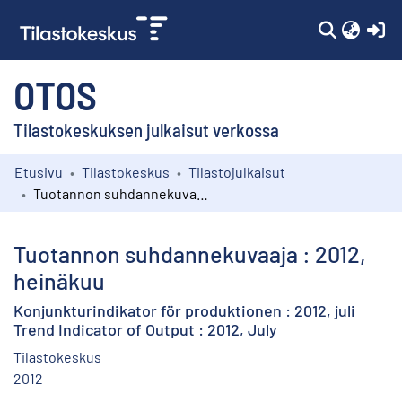
(c
OTOS
Tilastokeskuksen julkaisut verkossa
Etusivu
Tilastokeskus
Tilastojulkaisut
Kokoelmat
Tuotannon suhdannekuvaaja : 2012, heinäkuu
Selaa
Tuotannon suhdannekuvaaja : 2012,
heinäkuu
Konjunkturindikator för produktionen : 2012, juli
Trend Indicator of Output : 2012, July
Tilastokeskus
2012