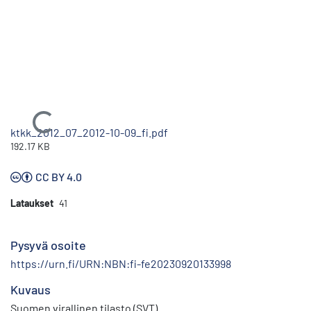
Ladataan...
ktkk_2012_07_2012-10-09_fi.pdf
192.17 KB
CC BY 4.0
Lataukset
41
Pysyvä osoite
https://urn.fi/URN:NBN:fi-fe20230920133998
Kuvaus
Suomen virallinen tilasto (SVT)