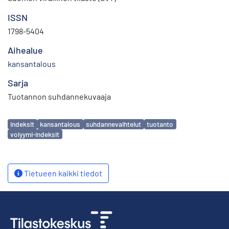
ISSN
1798-5404
Aihealue
kansantalous
Sarja
Tuotannon suhdannekuvaaja
Avainsanat
indeksit
kansantalous
suhdannevaihtelut
tuotanto
volyymi-indeksit
Tietueen kaikki tiedot