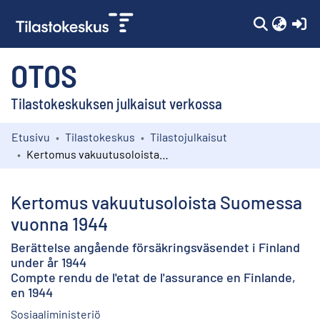
(c
OTOS
Tilastokeskuksen julkaisut verkossa
Etusivu
Tilastokeskus
Tilastojulkaisut
Kokoelmat
Kertomus vakuutusoloista Suomessa vuonna 1944
Selaa
Kertomus vakuutusoloista Suomessa
vuonna 1944
Berättelse angående försäkringsväsendet i Finland
under år 1944
Compte rendu de l'etat de l'assurance en Finlande,
en 1944
Sosiaaliministeriö