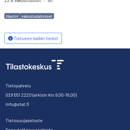
22 A Vakuutusolot
|
50
Avainsanat
tilastot
vakuutuslaitokset
Tietueen kaikki tiedot
Tietopalvelu
029 551 2220
(arkisin klo 9.00-16.00)
info@stat.fi
Tietosuojaseloste
Saavutettavuusseloste