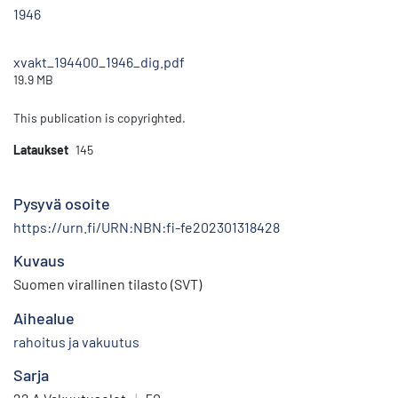
1946
xvakt_194400_1946_dig.pdf
19.9 MB
This publication is copyrighted.
Lataukset
145
Pysyvä osoite
https://urn.fi/URN:NBN:fi-fe202301318428
Kuvaus
Suomen virallinen tilasto (SVT)
Aihealue
rahoitus ja vakuutus
Sarja