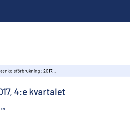
Stenkolsförbrukning : 2017, 4:e kvartalet
17, 4:e kvartalet
s
ter