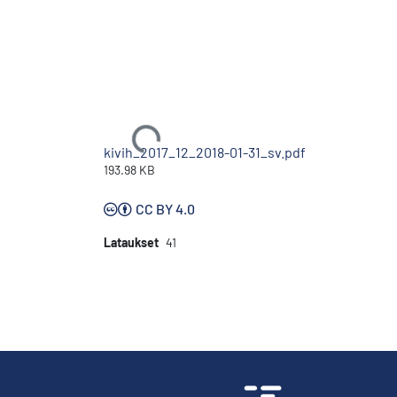
Ladataan...
kivih_2017_12_2018-01-31_sv.pdf
193.98 KB
CC BY 4.0
Lataukset
41