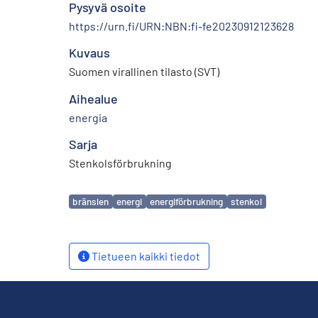
Pysyvä osoite
https://urn.fi/URN:NBN:fi-fe20230912123628
Kuvaus
Suomen virallinen tilasto (SVT)
Aihealue
energia
Sarja
Stenkolsförbrukning
Avainsanat
bränslen
energi
energiförbrukning
stenkol
Tietueen kaikki tiedot