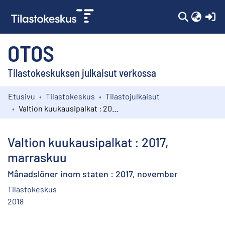
(c
OTOS
Tilastokeskuksen julkaisut verkossa
Etusivu
Tilastokeskus
Tilastojulkaisut
Kokoelmat
Valtion kuukausipalkat : 2017, marraskuu
Selaa
Valtion kuukausipalkat : 2017,
marraskuu
Månadslöner inom staten : 2017, november
Tilastokeskus
2018