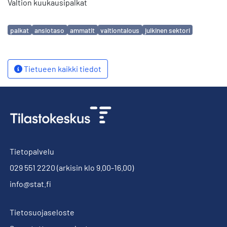
Valtion kuukausipalkat
Avainsanat
palkat
ansiotaso
ammatit
valtiontalous
julkinen sektori
Tietueen kaikki tiedot
Tietopalvelu
029 551 2220
(arkisin klo 9.00-16.00)
info@stat.fi
Tietosuojaseloste