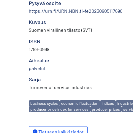
Pysyvä osoite
https://urn.fi/URN:NBN:fi-fe20230905117690
Kuvaus
Suomen virallinen tilasto (SVT)
ISSN
1799-0998
Aihealue
palvelut
Sarja
Turnover of service industries
Avainsanat
business cycles
economic fluctuation
indices
industri
producer price index for services
producer prices
servi
Tietueen kaikki tiedot