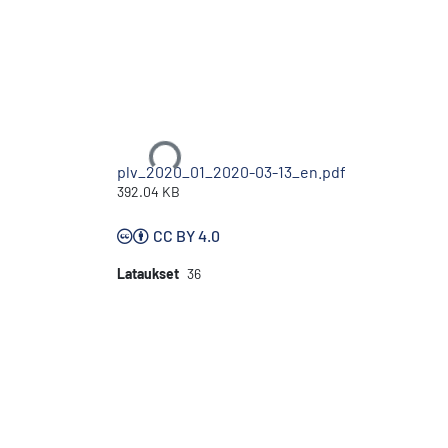
Ladataan...
plv_2020_01_2020-03-13_en.pdf
392.04 KB
CC BY 4.0
Lataukset
36