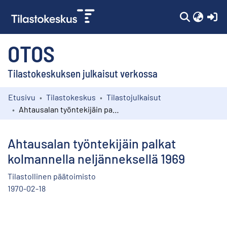
(c
OTOS
Tilastokeskuksen julkaisut verkossa
Etusivu
Tilastokeskus
Tilastojulkaisut
Kokoelmat
Ahtausalan työntekijäin palkat kolmannella neljänneksellä 1969
Selaa
Ahtausalan työntekijäin palkat
kolmannella neljänneksellä 1969
Tilastollinen päätoimisto
1970-02-18