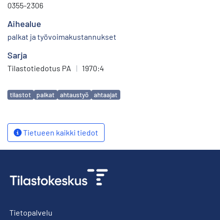
0355-2306
Aihealue
palkat ja työvoimakustannukset
Sarja
Tilastotiedotus PA
|
1970:4
Avainsanat
tilastot
palkat
ahtaustyö
ahtaajat
Tietueen kaikki tiedot
Tietopalvelu