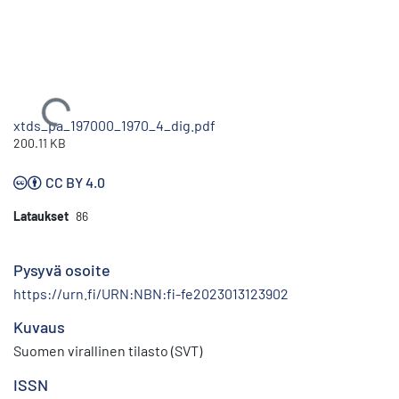
Ladataan...
xtds_pa_197000_1970_4_dig.pdf
200.11 KB
CC BY 4.0
Lataukset
86
Pysyvä osoite
https://urn.fi/URN:NBN:fi-fe2023013123902
Kuvaus
Suomen virallinen tilasto (SVT)
ISSN