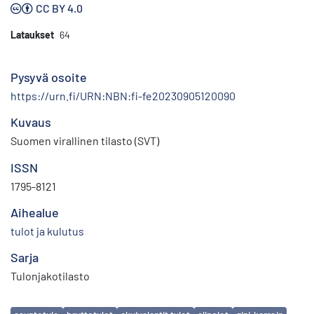
CC BY 4.0
Lataukset
64
Pysyvä osoite
https://urn.fi/URN:NBN:fi-fe20230905120090
Kuvaus
Suomen virallinen tilasto (SVT)
ISSN
1795-8121
Aihealue
tulot ja kulutus
Sarja
Tulonjakotilasto
Avainsanat