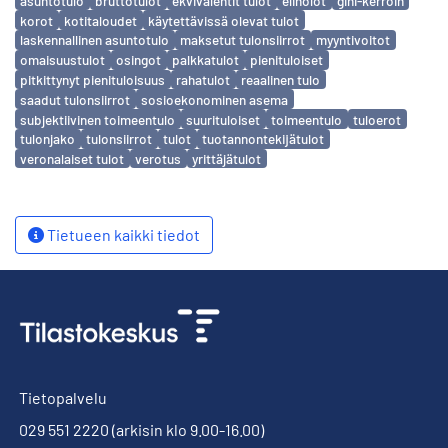
asuntotulo
bruttotulot
ekvivalentit tulot
elinolot
gini-kerroin
korot
kotitaloudet
käytettävissä olevat tulot
laskennallinen asuntotulo
maksetut tulonsiirrot
myyntivoitot
omaisuustulot
osingot
palkkatulot
pienituloiset
pitkittynyt pienituloisuus
rahatulot
reaalinen tulo
saadut tulonsiirrot
sosioekonominen asema
subjektiivinen toimeentulo
suurituloiset
toimeentulo
tuloerot
tulonjako
tulonsiirrot
tulot
tuotannontekijätulot
veronalaiset tulot
verotus
yrittäjätulot
Tietueen kaikki tiedot
Tietopalvelu
029 551 2220
(arkisin klo 9.00-16.00)