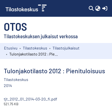
(c
OTOS
Tilastokeskuksen julkaisut verkossa
Etusivu
Tilastokeskus
Tilastojulkaisut
Kokoelmat
Tulonjakotilasto 2012 : Pienituloisuus
Selaa
Tulonjakotilasto 2012 : Pienituloisuus
Tilastokeskus
2014
tjt_2012_01_2014-03-20_fi.pdf
521.75 KB