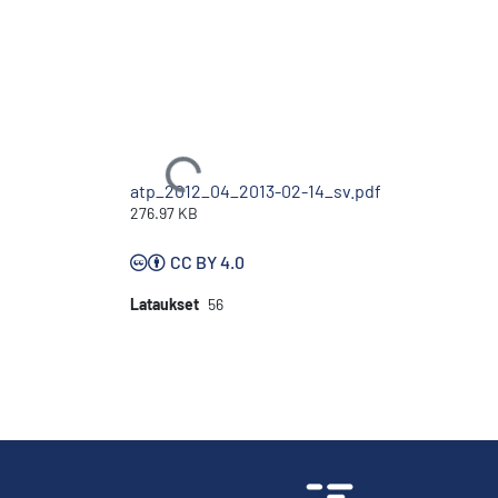
Ladataan...
atp_2012_04_2013-02-14_sv.pdf
276.97 KB
CC BY 4.0
Lataukset
56