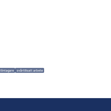
löntagare
svårtillsatt arbete