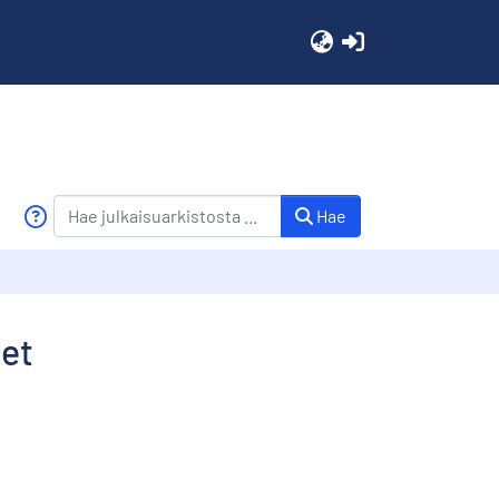
(current)
Hae
let