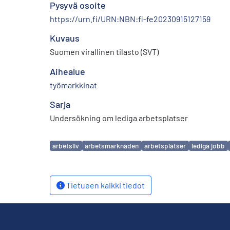
Pysyvä osoite
https://urn.fi/URN:NBN:fi-fe20230915127159
Kuvaus
Suomen virallinen tilasto (SVT)
Aihealue
työmarkkinat
Sarja
Undersökning om lediga arbetsplatser
Avainsanat
arbetsliv
arbetsmarknaden
arbetsplatser
lediga jobb
Tietueen kaikki tiedot