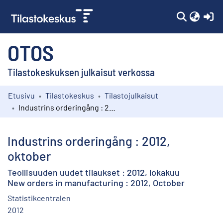
(c
OTOS
Tilastokeskuksen julkaisut verkossa
Etusivu
Tilastokeskus
Tilastojulkaisut
Kokoelmat
Industrins orderingång : 2012, oktober
Selaa
Industrins orderingång : 2012,
oktober
Teollisuuden uudet tilaukset : 2012, lokakuu
New orders in manufacturing : 2012, October
Statistikcentralen
2012