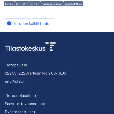
Avainsanat
index
industri
order
näringsgrenar
produktion
Tietueen kaikki tiedot
Tietopalvelu
029 551 2220
(arkisin klo 9.00-16.00)
info@stat.fi
Tietosuojaseloste
Saavutettavuusseloste
Evästeasetukset