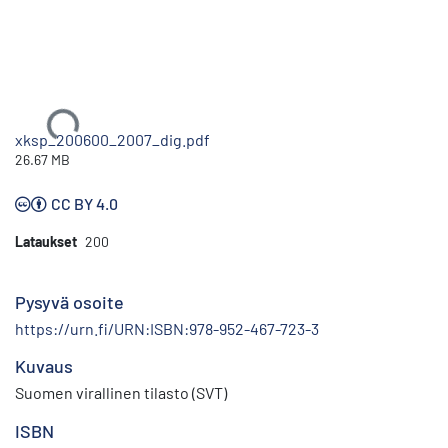
Ladataan...
xksp_200600_2007_dig.pdf
26.67 MB
CC BY 4.0
Lataukset
200
Pysyvä osoite
https://urn.fi/URN:ISBN:978-952-467-723-3
Kuvaus
Suomen virallinen tilasto (SVT)
ISBN