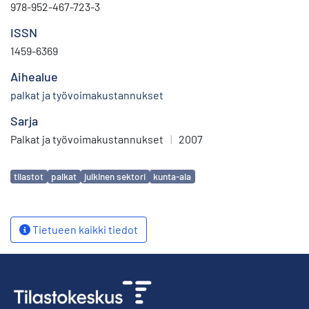
978-952-467-723-3
ISSN
1459-6369
Aihealue
palkat ja työvoimakustannukset
Sarja
Palkat ja työvoimakustannukset
|
2007
Avainsanat
tilastot
palkat
julkinen sektori
kunta-ala
Tietueen kaikki tiedot