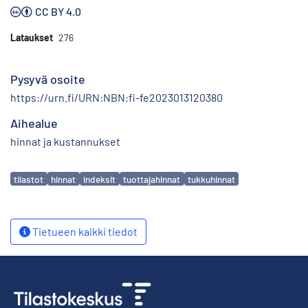
CC BY 4.0
Lataukset
276
Pysyvä osoite
https://urn.fi/URN:NBN:fi-fe2023013120380
Aihealue
hinnat ja kustannukset
Avainsanat
tilastot
hinnat
indeksit
tuottajahinnat
tukkuhinnat
Tietueen kaikki tiedot