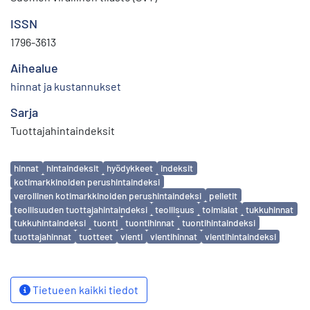
ISSN
1796-3613
Aihealue
hinnat ja kustannukset
Sarja
Tuottajahintaindeksit
Avainsanat
hinnat
hintaindeksit
hyödykkeet
indeksit
kotimarkkinoiden perushintaindeksi
verollinen kotimarkkinoiden perushintaindeksi
pelletit
teollisuuden tuottajahintaindeksi
teollisuus
toimialat
tukkuhinnat
tukkuhintaindeksi
tuonti
tuontihinnat
tuontihintaindeksi
tuottajahinnat
tuotteet
vienti
vientihinnat
vientihintaindeksi
Tietueen kaikki tiedot