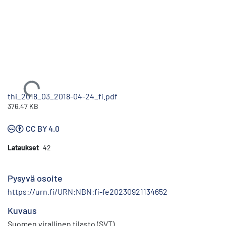
Ladataan...
thi_2018_03_2018-04-24_fi.pdf
376.47 KB
CC BY 4.0
Lataukset
42
Pysyvä osoite
https://urn.fi/URN:NBN:fi-fe20230921134652
Kuvaus
Suomen virallinen tilasto (SVT)