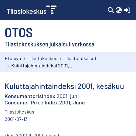
(c
OTOS
Tilastokeskuksen julkaisut verkossa
Etusivu
Tilastokeskus
Tilastojulkaisut
Kokoelmat
Kuluttajahintaindeksi 2001, kesäkuu
Selaa
Kuluttajahintaindeksi 2001, kesäkuu
Konsumentprisindex 2001, juni
Consumer Price Index 2001, June
Tilastokeskus
2001-07-13
xkhi_200106_2001_dig.pdf