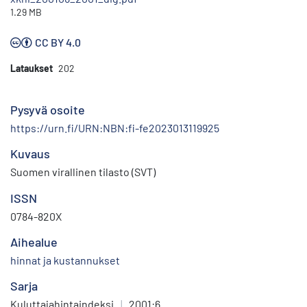
1.29 MB
CC BY 4.0
Lataukset
202
Pysyvä osoite
https://urn.fi/URN:NBN:fi-fe2023013119925
Kuvaus
Suomen virallinen tilasto (SVT)
ISSN
0784-820X
Aihealue
hinnat ja kustannukset
Sarja
Kuluttajahintaindeksi
|
2001:6