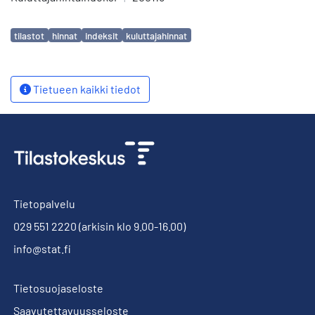
Avainsanat
tilastot
hinnat
indeksit
kuluttajahinnat
Tietueen kaikki tiedot
Tietopalvelu
029 551 2220
(arkisin klo 9.00-16.00)
info@stat.fi
Tietosuojaseloste
Saavutettavuusseloste