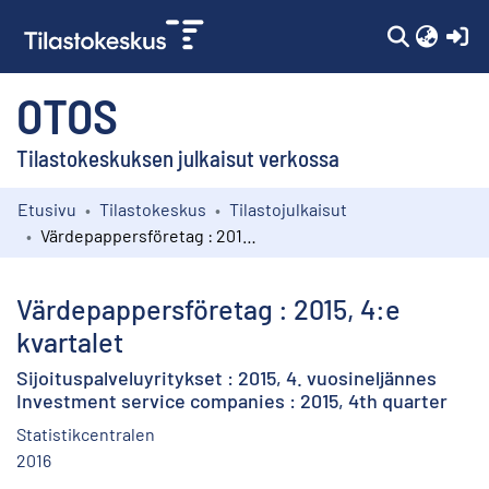
(c
OTOS
Tilastokeskuksen julkaisut verkossa
Etusivu
Tilastokeskus
Tilastojulkaisut
Kokoelmat
Värdepappersföretag : 2015, 4:e kvartalet
Selaa
Värdepappersföretag : 2015, 4:e
kvartalet
Sijoituspalveluyritykset : 2015, 4. vuosineljännes
Investment service companies : 2015, 4th quarter
Statistikcentralen
2016