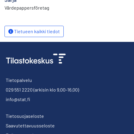
Värdepappersföretag
Tietueen kaikki tiedot
Tietopalvelu
029 551 2220
(arkisin klo 9.00-16.00)
info@stat.fi
Tietosuojaseloste
Saavutettavuusseloste