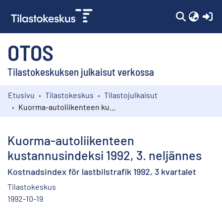
(c
OTOS
Tilastokeskuksen julkaisut verkossa
Etusivu
Tilastokeskus
Tilastojulkaisut
Kokoelmat
Kuorma-autoliikenteen kustannusindeksi 1992, 3. neljännes
Selaa
Kuorma-autoliikenteen
kustannusindeksi 1992, 3. neljännes
Kostnadsindex för lastbilstrafik 1992, 3 kvartalet
Tilastokeskus
1992-10-19