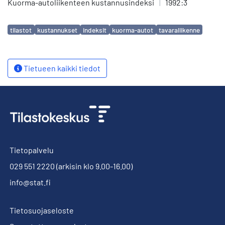
Kuorma-autoliikenteen kustannusindeksi
|
1992:3
Avainsanat
tilastot
kustannukset
indeksit
kuorma-autot
tavaraliikenne
Tietueen kaikki tiedot
Tietopalvelu
029 551 2220
(arkisin klo 9.00-16.00)
info@stat.fi
Tietosuojaseloste