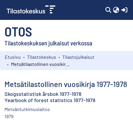
(c
OTOS
Tilastokeskuksen julkaisut verkossa
Etusivu
Tilastokeskus
Tilastojulkaisut
Kokoelmat
Metsätilastollinen vuosikirja 1977-1978
Selaa
Metsätilastollinen vuosikirja 1977-1978
Skogsstatistisk årsbok 1977-1978
Yearbook of forest statistics 1977-1978
Metsäntutkimuslaitos
1979