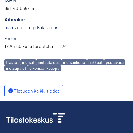
ISBN
951-40-0367-5
Aihealue
maa-, metsä- ja kalatalous
Sarja
17 A : 10, Folia forestalia
|
374
Avainsanat
tilastot
metsät
metsätalous
metsänhoito
hakkuut
puutavara
metsäpalot
ulkomaankauppa
Tietueen kaikki tiedot