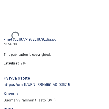
Ladataan...
xmetvu_1977-1978_1979_dig.pdf
38.54 MB
This publication is copyrighted.
Lataukset
214
Pysyvä osoite
https://urn.fi/URN:ISBN:951-40-0367-5
Kuvaus
Suomen virallinen tilasto (SVT)