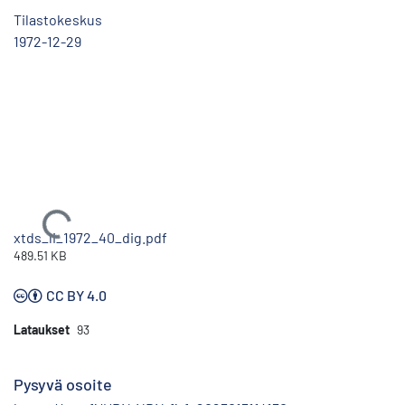
Tilastokeskus
1972-12-29
Ladataan...
xtds_li_1972_40_dig.pdf
489.51 KB
CC BY 4.0
Lataukset
93
Pysyvä osoite