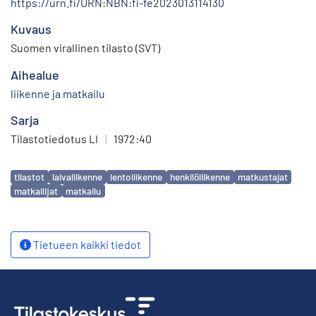
https://urn.fi/URN:NBN:fi-fe2023013114130
Kuvaus
Suomen virallinen tilasto (SVT)
Aihealue
liikenne ja matkailu
Sarja
Tilastotiedotus LI
|
1972:40
Avainsanat
tilastot
laivaliikenne
lentoliikenne
henkilöliikenne
matkustajat
matkailijat
matkailu
Tietueen kaikki tiedot