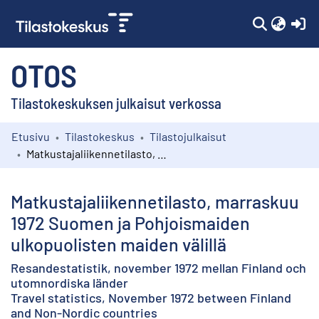
(c
OTOS
Tilastokeskuksen julkaisut verkossa
Etusivu
Tilastokeskus
Tilastojulkaisut
Kokoelmat
Matkustajaliikennetilasto, marraskuu 1972 Suomen ja Pohjoismaiden ulkopuolisten maiden välillä
Selaa
Matkustajaliikennetilasto, marraskuu
1972 Suomen ja Pohjoismaiden
ulkopuolisten maiden välillä
Resandestatistik, november 1972 mellan Finland och
utomnordiska länder
Travel statistics, November 1972 between Finland
and Non-Nordic countries