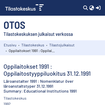
(c
OTOS
Tilastokeskuksen julkaisut verkossa
Etusivu
Tilastokeskus
Tilastojulkaisut
Kokoelmat
Oppilaitokset 1991 : Oppilaitostyyppiluokitus 31.12.1991
Selaa
Oppilaitokset 1991 :
Oppilaitostyyppiluokitus 31.12.1991
Läroanstalter 1991 : Nomenklatur över
läroanstaltstyper 31.12.1991
Summary: Educational Institutions 1991
Tilastokeskus
1992