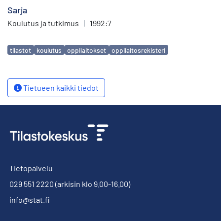
Sarja
Koulutus ja tutkimus
|
1992:7
Avainsanat
tilastot
koulutus
oppilaitokset
oppilaitosrekisteri
Tietueen kaikki tiedot
Tietopalvelu
029 551 2220
(arkisin klo 9.00-16.00)
info@stat.fi