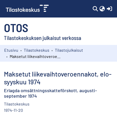
(c
OTOS
Tilastokeskuksen julkaisut verkossa
Etusivu
Tilastokeskus
Tilastojulkaisut
Kokoelmat
Maksetut liikevaihtoveroennakot, elo-syyskuu 1974
Selaa
Maksetut liikevaihtoveroennakot, elo-
syyskuu 1974
Erlagda omsättningsskatteförskott, augusti-
september 1974
Tilastokeskus
1974-11-20