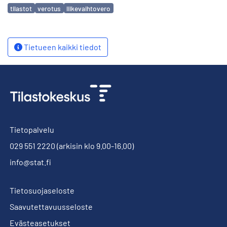
Avainsanat
tilastot
verotus
liikevaihtovero
Tietueen kaikki tiedot
Tietopalvelu
029 551 2220
(arkisin klo 9.00-16.00)
info@stat.fi
Tietosuojaseloste
Saavutettavuusseloste
Evästeasetukset