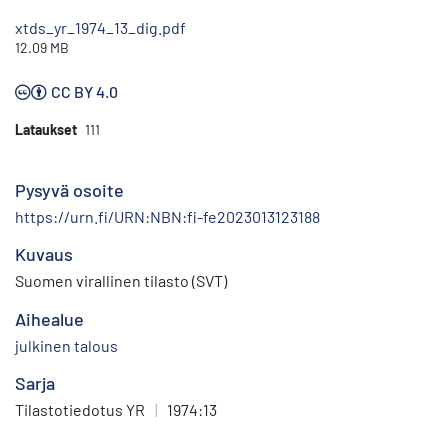
xtds_yr_1974_13_dig.pdf
12.09 MB
CC BY 4.0
Lataukset
111
Pysyvä osoite
https://urn.fi/URN:NBN:fi-fe2023013123188
Kuvaus
Suomen virallinen tilasto (SVT)
Aihealue
julkinen talous
Sarja
Tilastotiedotus YR
|
1974:13