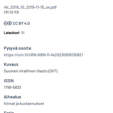
rki_2019_10_2019-11-15_sv.pdf
281.52 KB
CC BY 4.0
Lataukset
51
Pysyvä osoite
https://urn.fi/URN:NBN:fi-fe20230918130821
Kuvaus
Suomen virallinen tilasto (SVT)
ISSN
1799-5833
Aihealue
hinnat ja kustannukset
Sarja