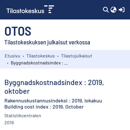
(c
OTOS
Tilastokeskuksen julkaisut verkossa
Etusivu
Tilastokeskus
Tilastojulkaisut
Kokoelmat
Byggnadskostnadsindex : 2019, oktober
Selaa
Byggnadskostnadsindex : 2019,
oktober
Rakennuskustannusindeksi : 2019, lokakuu
Building cost index : 2019, October
Statistikcentralen
2019