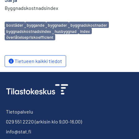
Byggnadskostnadsindex
Avainsanat
bostäder
byggande
byggnader
byggnadskostnader
byggnadskostnadsindex
husbyggnad
index
överlåtelsepriskoefficient
Tietueen kaikki tiedot
Tietopalvelu
029 551 2220
(arkisin klo 9.00-16.00)
info@stat.fi