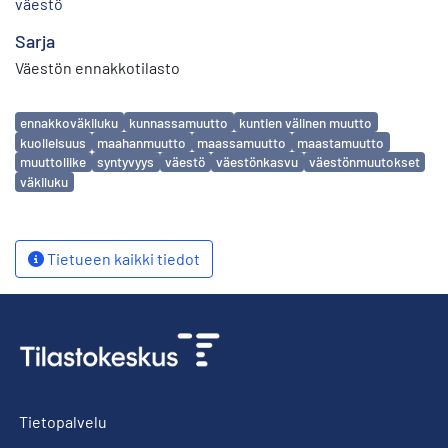
väestö
Sarja
Väestön ennakkotilasto
Avainsanat
ennakkoväkiluku
kunnassamuutto
kuntien välinen muutto
kuolleisuus
maahanmuutto
maassamuutto
maastamuutto
muuttoliike
syntyvyys
väestö
väestönkasvu
väestönmuutokset
väkiluku
Tietueen kaikki tiedot
Tietopalvelu