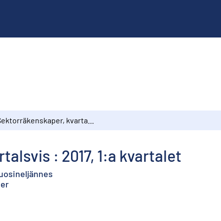
Sektorräkenskaper, kvartalsvis : 2017, 1:a kvartalet
alsvis : 2017, 1:a kvartalet
 vuosineljännes
ter