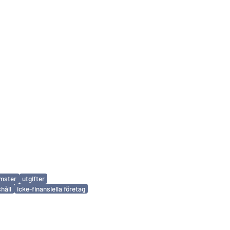
mster
utgifter
håll
icke-finansiella företag