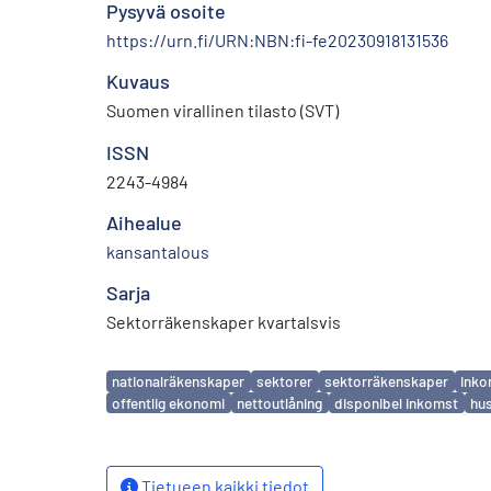
Pysyvä osoite
https://urn.fi/URN:NBN:fi-fe20230918131536
Kuvaus
Suomen virallinen tilasto (SVT)
ISSN
2243-4984
Aihealue
kansantalous
Sarja
Sektorräkenskaper kvartalsvis
Avainsanat
nationalräkenskaper
sektorer
sektorräkenskaper
inko
offentlig ekonomi
nettoutlåning
disponibel inkomst
hus
Tietueen kaikki tiedot