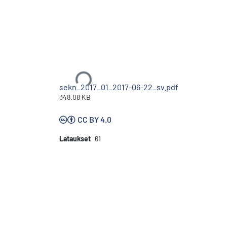
Ladataan...
sekn_2017_01_2017-06-22_sv.pdf
348.08 KB
CC BY 4.0
Lataukset
61