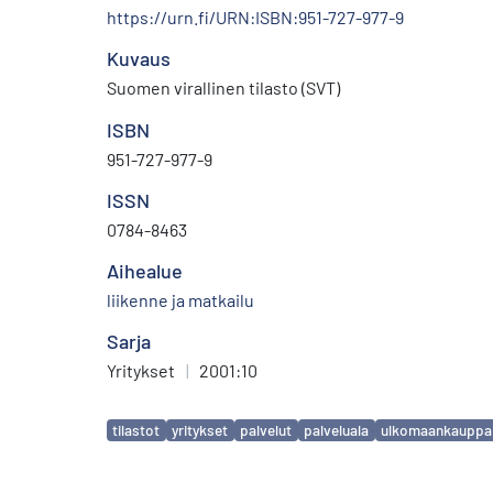
https://urn.fi/URN:ISBN:951-727-977-9
Kuvaus
Suomen virallinen tilasto (SVT)
ISBN
951-727-977-9
ISSN
0784-8463
Aihealue
liikenne ja matkailu
Sarja
Yritykset
|
2001:10
Avainsanat
tilastot
yritykset
palvelut
palveluala
ulkomaankauppa