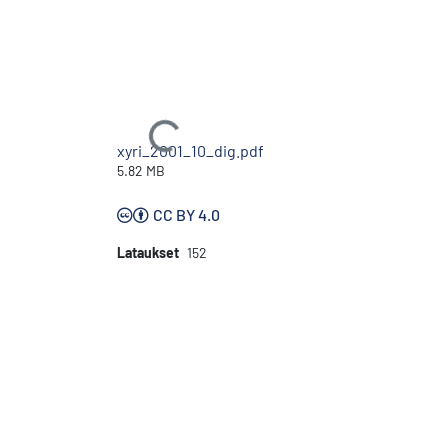
Ladataan...
xyri_2001_10_dig.pdf
5.82 MB
CC BY 4.0
Lataukset
152