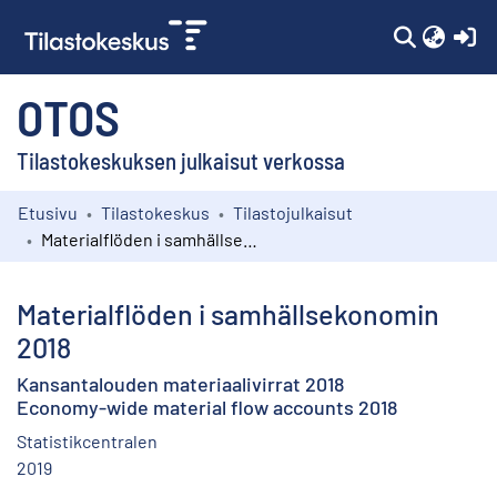
(c
OTOS
Tilastokeskuksen julkaisut verkossa
Etusivu
Tilastokeskus
Tilastojulkaisut
Kokoelmat
Materialflöden i samhällsekonomin 2018
Selaa
Materialflöden i samhällsekonomin
2018
Kansantalouden materiaalivirrat 2018
Economy-wide material flow accounts 2018
Statistikcentralen
2019