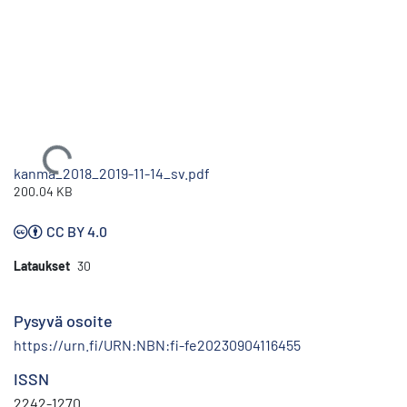
Ladataan...
kanma_2018_2019-11-14_sv.pdf
200.04 KB
CC BY 4.0
Lataukset
30
Pysyvä osoite
https://urn.fi/URN:NBN:fi-fe20230904116455
ISSN
2242-1270