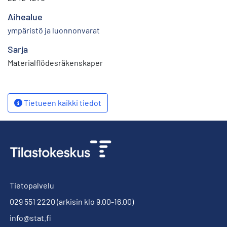
Aihealue
ympäristö ja luonnonvarat
Sarja
Materialflödesräkenskaper
Tietueen kaikki tiedot
Tietopalvelu
029 551 2220
(arkisin klo 9.00-16.00)
info@stat.fi