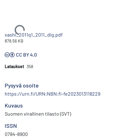
Ladataan...
xashi_2011q1_2011_dig.pdf
878.56 KB
CC BY 4.0
Lataukset
358
Pysyvä osoite
https://urn.fi/URN:NBN:fi-fe2023013118229
Kuvaus
Suomen virallinen tilasto (SVT)
ISSN
0784-8900