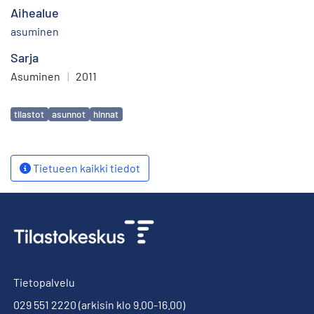
Aihealue
asuminen
Sarja
Asuminen
|
2011
Avainsanat
tilastot
asunnot
hinnat
Tietueen kaikki tiedot
Tietopalvelu
029 551 2220
(arkisin klo 9.00-16.00)