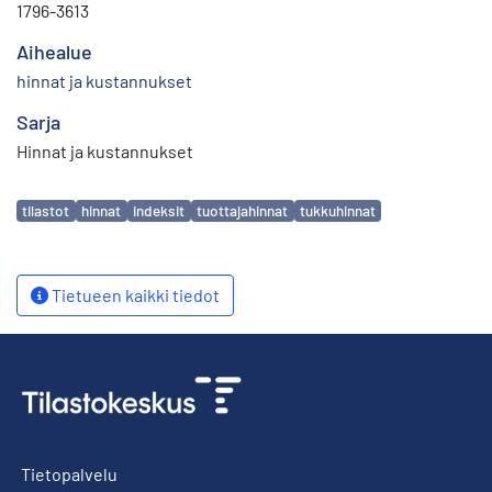
1796-3613
Aihealue
hinnat ja kustannukset
Sarja
Hinnat ja kustannukset
Avainsanat
tilastot
hinnat
indeksit
tuottajahinnat
tukkuhinnat
Tietueen kaikki tiedot
Tietopalvelu