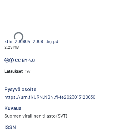
Ladataan...
xthi_200804_2008_dig.pdf
2.29 MB
CC BY 4.0
Lataukset
197
Pysyvä osoite
https://urn.fi/URN:NBN:fi-fe2023013120630
Kuvaus
Suomen virallinen tilasto (SVT)
ISSN