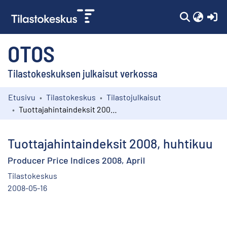
(c
OTOS
Tilastokeskuksen julkaisut verkossa
Etusivu
Tilastokeskus
Tilastojulkaisut
Kokoelmat
Tuottajahintaindeksit 2008, huhtikuu
Selaa
Tuottajahintaindeksit 2008, huhtikuu
Producer Price Indices 2008, April
Tilastokeskus
2008-05-16