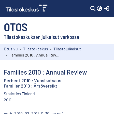
(c
OTOS
Tilastokeskuksen julkaisut verkossa
Etusivu
Tilastokeskus
Tilastojulkaisut
Kokoelmat
Families 2010 : Annual Review
Selaa
Families 2010 : Annual Review
Perheet 2010 : Vuosikatsaus
Familjer 2010 : Årsöversikt
Statistics Finland
2011
perh_2010_02_2011-11-30_en.pdf