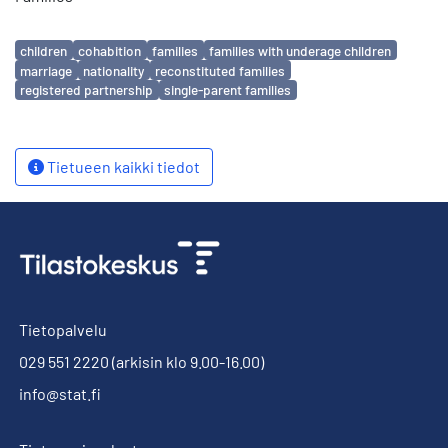
Avainsanat
children
cohabition
families
families with underage children
marriage
nationality
reconstituted families
registered partnership
single-parent families
Tietueen kaikki tiedot
Tietopalvelu
029 551 2220
(arkisin klo 9.00-16.00)
info@stat.fi