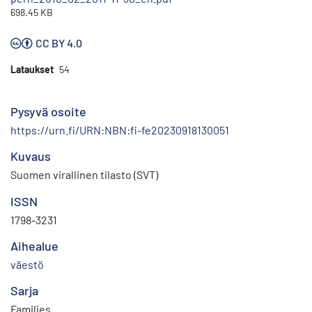
698.45 KB
CC BY 4.0
Lataukset
54
Pysyvä osoite
https://urn.fi/URN:NBN:fi-fe20230918130051
Kuvaus
Suomen virallinen tilasto (SVT)
ISSN
1798-3231
Aihealue
väestö
Sarja
Families