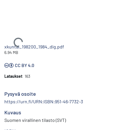
Ladataan...
xkuntal_198200_1984_dig.pdf
6.94 MB
CC BY 4.0
Lataukset
163
Pysyvä osoite
https://urn.fi/URN:ISBN:951-46-7732-3
Kuvaus
Suomen virallinen tilasto (SVT)