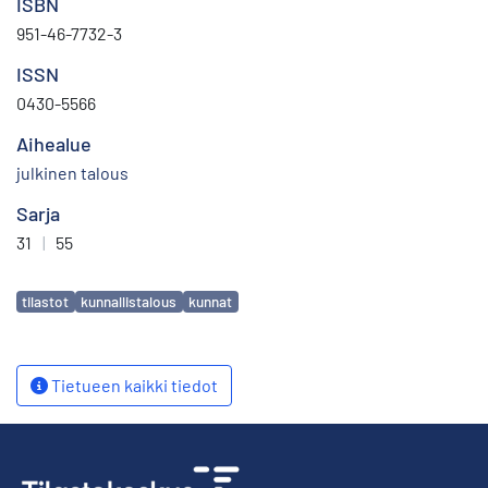
ISBN
951-46-7732-3
ISSN
0430-5566
Aihealue
julkinen talous
Sarja
31
|
55
Avainsanat
tilastot
kunnallistalous
kunnat
Tietueen kaikki tiedot